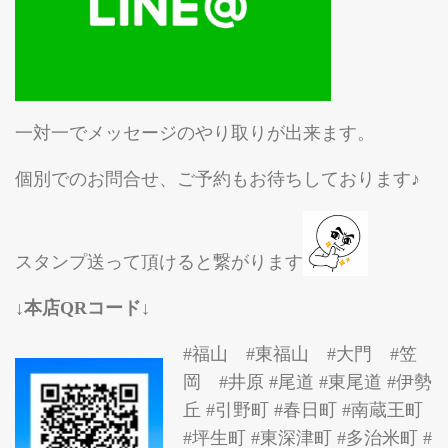
一対一でメッセージのやり取りが出来ます。
個別でのお問合せ、ご予約もお待ちしております♪
スタンプ送って頂けると繋がります
↓本店QRコード↓
#福山 #東福山 #大門 #笠
岡 #井原 #尾道 #東尾道 #伊勢
丘 #引野町 #春日町 #南蔵王町
#坪生町 #東深津町 #多治米町 #