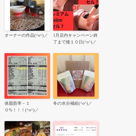
オーナーの作品(^o^)／
1月店内キャンペーン終
了まで後１０日(^o^)／
体脂肪率－１
冬の水分補給(^o^)／
０%！！！(^o^)／