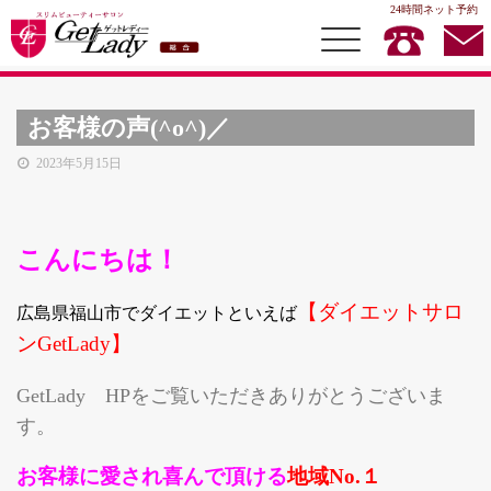
24時間ネット予約
お客様の声(^o^)／
2023年5月15日
総合TOP
イヤースリムダイエット
こんにちは！
メディセル
ハイブリッドメディセル
【ダイエットサロ
広島県福山市でダイエットといえば
ビューティメニュー
ンGetLady】
お得情報
GetLady HPをご覧いただきありがとうございま
スクール
す。
耳つぼダイエットスクール
お客様に愛され喜んで頂ける
地域No.１
GKスクール