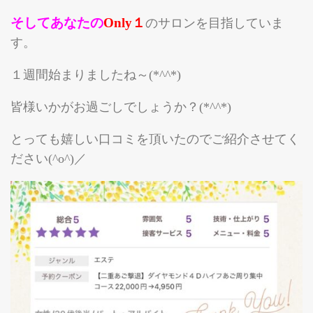
そしてあな
た
の
Only１
のサロンを目指していま
ゲットレディー紹介
す。
お客様のビフォーアフター
店舗紹介
１週間始まりましたね～(*^^*)
メディア情報
皆様いかがお過ごしでしょうか？(*^^*)
本店（福山店）
とっても嬉しい口コミを頂いたのでご紹介させてく
西条店
ださい(^o^)／
船町店
マイスリムレディー/公式
お問合せ
お問合せ
GKスクールへのお問合せ