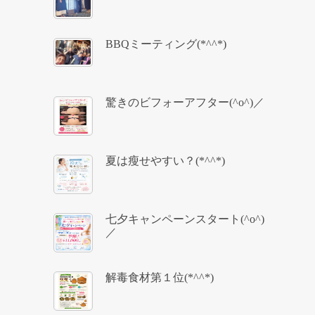
BBQミーティング(*^^*)
驚きのビフォーアフター(^o^)／
夏は瘦せやすい？(*^^*)
七夕キャンペーンスタート(^o^)
／
解毒食材第１位(*^^*)