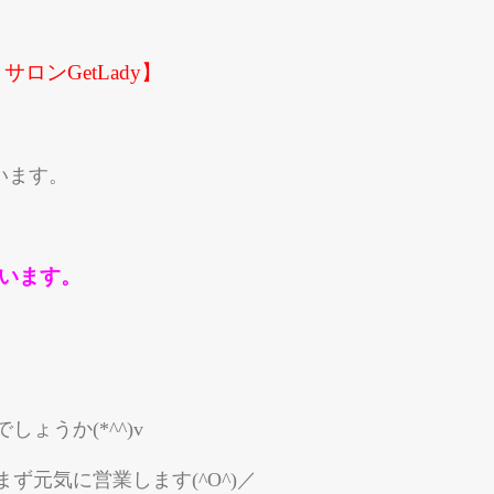
ロンGetLady】
ざいます。
います。
ょうか(*^^)v
ず元気に営業します(^O^)／