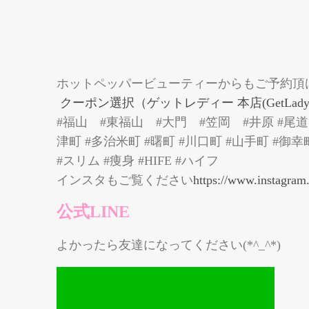
ホットペッパービューティーからもご予約頂
クーポン選択（ゲットレディー 本店(GetLady)）
#福山 #東福山 #大門 #笠岡 #井原 #尾道 
津町 #多治米町 #曙町 #川口町 #山手町 #御幸
#スリム #痩身 #HIFE #ハイフ
インスタもご覧ください
https://www.instagram
公式LINE
よかったら友達になってください(*^_^*)