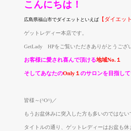
こんにちは！
【ダイエットサ
広島県福山市でダイエットといえば
ゲットレディー本店です。
GetLady HPをご覧いただきありがとうご
お客様に愛され喜んで頂ける
地域No.１
そしてあな
た
の
Only１
のサロンを目指して
皆様～(^O^)／
もうお盆休みに突入した方も多いのではないでし
タイトルの通り、ゲットレディーはお盆も休ま