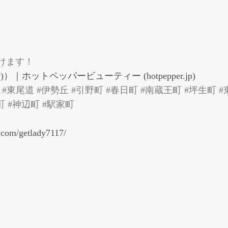
けます！
｜ホットペッパービューティー (hotpepper.jp)
#東尾道 #伊勢丘 #引野町 #春日町 #南蔵王町 #坪生町 #
町 #神辺町 #駅家町
.com/getlady7117/