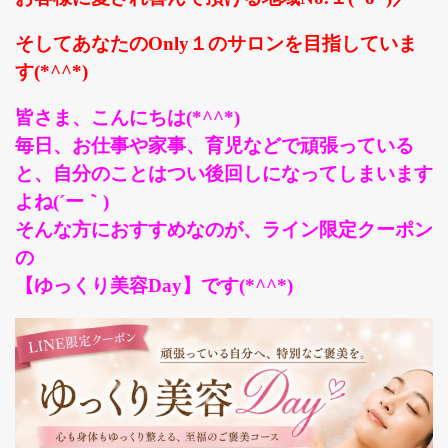
ゲットレディー紹介
そしてあな
た
のOnly１のサロンを目指していま
す(*^^*)
お客様のビフォーアフター
店舗紹介
皆さま、こんにちは(*^^*)
メディア情報
毎日、お仕事や家事、育児などで頑張っている
と、自分のことはつい後回しになってしまいます
本店（福山店）
よね(´ー｀)
西条店
そんな方におすすめなのが、ライン限定クーポン
船町店
の
マイスリムレディー/公式
【ゆっくり美容Day】です(*^^*)
お問合せ
お問合せ
GKスクールへのお問合せ