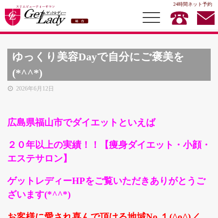
24時間ネット予約
ゆっくり美容Dayで自分にご褒美を
(*^^*)
総合TOP
2026年6月12日
イヤースリムダイエット
メディセル
広島県福山市でダイエットといえば
ハイブリッドメディセル
２０年以上の実績！！【痩身ダイエット・小顔・
ビューティメニュー
エステサロン】
お得情報
ゲットレディーHPをご覧いただきありがとうご
スクール
ざいます(*^^*)
耳つぼダイエットスクール
お客様に愛され喜んで頂ける
地域No.１(^o^)／
GKスクール