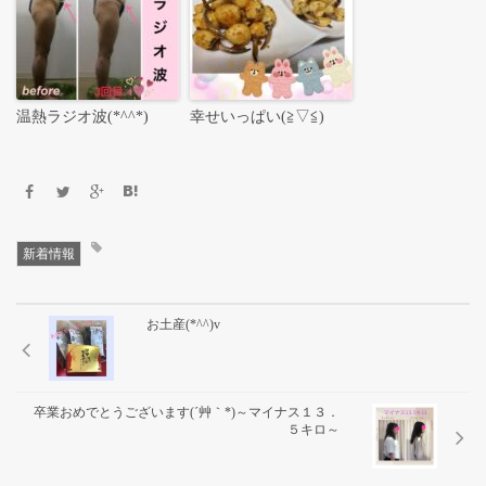
温熱ラジオ波(*^^*)
幸せいっぱい(≧▽≦)
新着情報
お土産(*^^)v
卒業おめでとうございます(´艸｀*)～マイナス１３．
５キロ～