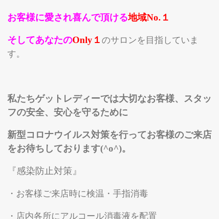
お客様に愛され喜んで頂ける
地域No.１
ゲットレディー紹介
お客様のビフォーアフター
そしてあな
た
の
Only１
のサロンを目指していま
店舗紹介
す。
メディア情報
本店（福山店）
私たちゲットレディーでは大切なお客様、スタッ
西条店
フの安全、安心を守るために
船町店
新型コロナウイルス対策を行ってお客様のご来店
マイスリムレディー/公式
をお待ちしております(^o^)。
お問合せ
お問合せ
『感染防止対策』
GKスクールへのお問合せ
・お客様ご来店時に検温・手指消毒
・店内各所にアルコール消毒液を配置