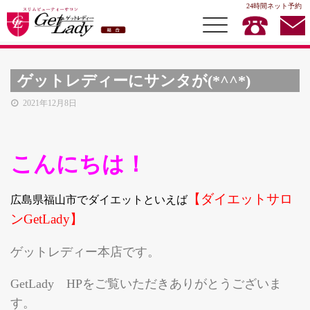
24時間ネット予約
ゲットレディーにサンタが(*^^*)
2021年12月8日
総合TOP
イヤースリムダイエット
こんにちは！
メディセル
ハイブリッドメディセル
【ダイエットサロ
広島県福山市でダイエットといえば
ビューティメニュー
ンGetLady】
お得情報
ゲットレディー本店です。
スクール
GetLady HPをご覧いただきありがとうございま
耳つぼダイエットスクール
す。
GKスクール