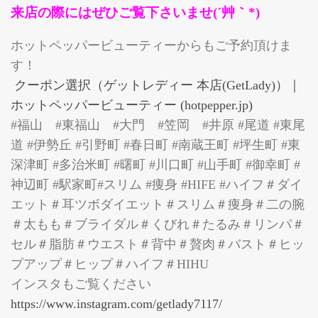
来店の際にはぜひご覧下さいませ(´艸｀*)
ホットペッパービューティーからもご予約頂けま
す！
クーポン選択（ゲットレディー 本店(GetLady)）｜
ホットペッパービューティー (hotpepper.jp)
#福山 #東福山 #大門 #笠岡 #井原 #尾道 #東尾
道 #伊勢丘 #引野町 #春日町 #南蔵王町 #坪生町 #東
深津町 #多治米町 #曙町 #川口町 #山手町 #御幸町 #
神辺町 #駅家町#スリム #痩身 #HIFE #ハイフ＃ダイ
エット＃耳ツボダイエット＃スリム＃痩身＃二の腕
＃太もも＃ブライダル＃くびれ＃たるみ＃リンパ＃
セル＃脂肪＃ウエスト＃背中＃贅肉＃バスト＃ヒッ
プアップ＃ヒップ＃ハイフ＃HIHU
インスタもご覧ください
https://www.instagram.com/getlady7117/