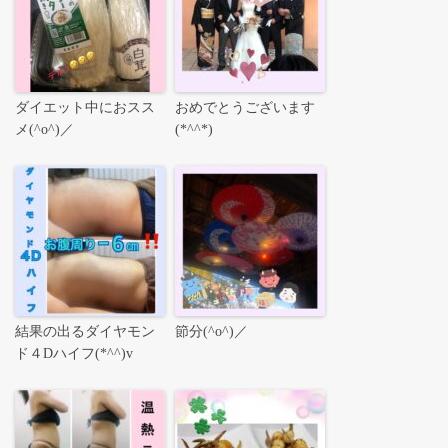
ダイエット中におスス
おめでとうございます
メ(^o^)／
(*^^*)
結果の出るダイヤモン
節分(^o^)／
ド４Dハイフ(*^^)v