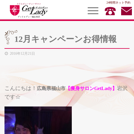
24時間ネット予約
12月キャンペーンお得情報
TOP
2016年12月21日
MENU
店内キャンペーン
スタッフ紹介
こんにちは！
岩沢
広島県福山市
【痩身サロンGetLady】
お客様の声
です☆
お問合せ