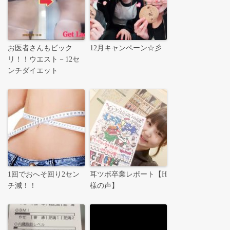
お医者さんもビック
12月キャンペーン☆彡
リ！！ウエスト－12セ
ンチダイエット
1回でおへそ回り2セン
耳ツボ卒業レポート【H
チ減！！
様の声】