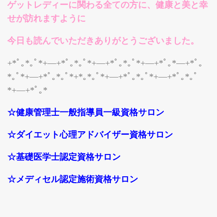
ゲットレディーに関わる全ての方に、健康と美と幸
せが訪れますように
今日も読んでいただきありがとうございました。
+*ﾟ｡*｡ﾟ*+―+*ﾟ｡*｡ﾟ*+―+*ﾟ｡*｡ﾟ*+―+*ﾟ｡*―+*ﾟ｡
*｡ﾟ*+―+*ﾟ｡*｡ﾟ*+*｡*｡ﾟ*+―+*ﾟ｡*｡ﾟ*+―+*ﾟ｡*｡ﾟ
*+―+*ﾟ｡*
☆健康管理士一般指導員一級資格サロン
☆ダイエット心理アドバイザー資格サロン
☆基礎医学士認定資格サロン
☆メディセル認定施術資格サロン