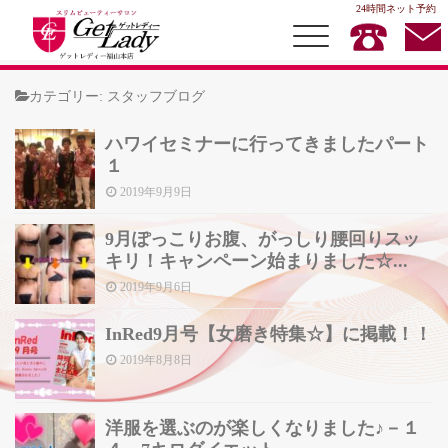
24時間ネット予約
カテゴリー:
スタッフブログ
ハワイセミナーに行ってきましたパート
TOP
１
2019年9月9日
MENU
店内キャンペーン
9月ぽっこりお腹、がっしり腰回りスッ
キリ！キャンペーン始まりました☆...
スタッフ紹介
2019年9月6日
お客様の声
InRed9月号【女磨き特集☆】に掲載！！
お問合せ
2019年8月8日
洋服を選ぶのが楽しくなりました♪－１