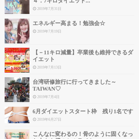
４．7キロダイエット...
2019年7月31日
エネルギー高まる！勉強会☆
2019年7月19日
【－11キロ減量】卒業後も維持できるダ
イエット
2019年7月13日
台湾研修旅行に行ってきました～
TAIWAN♡
2019年7月4日
6月ダイエットスタート枠 残り1名です
2019年6月27日
こんなに変わるの！骨のように固くなっ