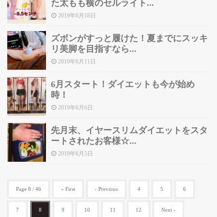
た太もも横のセルライト...
2019年6月18日
ズボンがすっと履けた！夏までにスッキ
リ美脚を目指すなら...
2019年6月11日
6月スタート！ダイエットも今が始め
時！
2019年6月6日
先月末、イヤースリムダイエットをスタ
ートされたお客様☆...
2019年6月5日
Page 8 / 46
« First
‹ Previous
4
5
6
7
8
9
10
11
12
Next ›