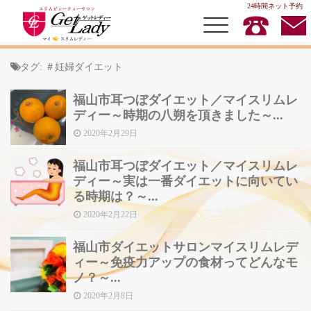
24時間ネット予約
タグ:
＃妊婦ダイエット
福山市耳つぼダイエット／マイスリムレ
TOP
ディー～時期の八朔を頂きました～...
2020年2月29日
MENU
店内キャンペーン
福山市耳つぼダイエット／マイスリムレ
ディー～実は一番ダイエットに向いてい
スタッフ紹介
る時期は？～...
お客様の声
2020年2月22日
お問合せ
福山市ダイエットサロンマイスリムレデ
ィー～免疫力アップの食材ってどんなモ
ノ？～...
2020年2月8日