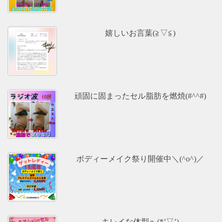
嬉しいお言葉(≧▽≦)
頑固に固まったセル脂肪を燃焼(#^^#)
ボディーメイク祭り開催中＼(^o^)／
キレイな体型へ(*’▽’)