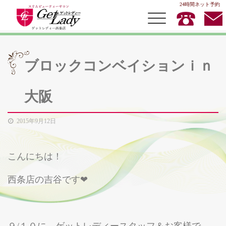
24時間ネット予約
ブロックコンベイションｉｎ
TOP
大阪
MENU
店内キャンペーン
2015年9月12日
スタッフ紹介
こんにちは！
お客様の声
西条店の吉谷です❤