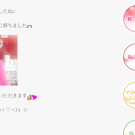
したね♪
に経ちました
いただきます
＞▽＜)ｙ ☆