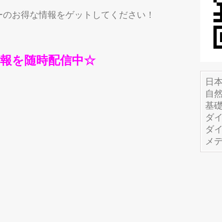
ーのお得な情報をゲットしてください！
報を随時配信中☆
日
自
基
ダ
ダ
メ