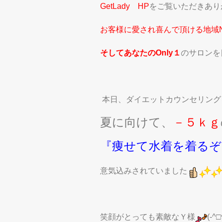
GetLady HP
をご覧いただきあり
お客様に愛され喜んで頂ける
地域
そしてあなたのOnly１
のサロンを
本日、ダイエットカウンセリング
夏に向けて、
－５ｋｇ
『痩せて水着を着るぞ
意気込みされていました
笑顔がとっても素敵なＹ様
(-^□