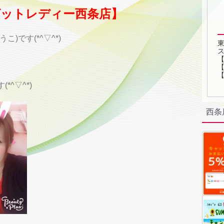
ットレディー西条店】
)です(*^▽^*)
東
ス
【
^▽^*)
西条