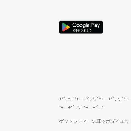
+*ﾟ｡*｡ﾟ*+―+*ﾟ｡*｡ﾟ*+―+*ﾟ｡*｡ﾟ*+
*+―+*ﾟ｡*｡ﾟ*+―+*ﾟ｡*
ゲットレディーの耳ツボダイエッ