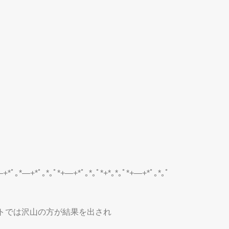
―+*ﾟ｡*―+*ﾟ｡*｡ﾟ*+―+*ﾟ｡*｡ﾟ*+*｡*｡ﾟ*+―+*ﾟ｡*｡ﾟ
トでは沢山の方が結果を出され