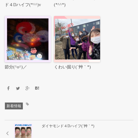
ド４Dハイフ(*^^)v
(*^^*)
節分(^o^)／
くわい掘り(´艸｀*)
新着情報
ダイヤモンド４Dハイフ(´艸｀*)