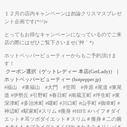
１２月の店内キャンペーンは勿論クリスマスプレゼ
ント企画です(*^^)v
とってもお得なキャンペーンになっているのでご来
店の際にはぜひご覧下さいませ(´艸｀*)
ホットペッパービューティーからもご予約頂けま
す！
クーポン選択（ゲットレディー 本店(GetLady)）｜
ホットペッパービューティー (hotpepper.jp)
#福山 #東福山 #大門 #笠岡 #井原 #尾道 #東尾
道 #伊勢丘 #引野町 #春日町 #南蔵王町 #坪生町 #東
深津町 #多治米町 #曙町 #川口町 #山手町 #御幸町 #
神辺町 #駅家町#スリム #痩身 #HIFE #ハイフ＃ダイ
エット＃耳ツボダイエット＃スリム＃痩身＃二の腕