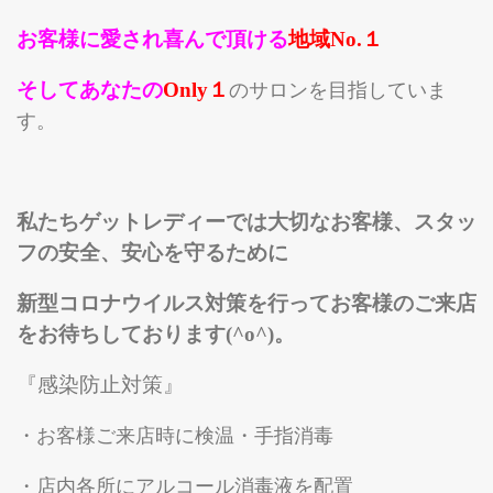
お客様に愛され喜んで頂ける
地域No.１
ゲットレディー紹介
お客様のビフォーアフター
そしてあな
た
の
Only１
のサロンを目指していま
店舗紹介
す。
メディア情報
本店（福山店）
私たちゲットレディーでは大切なお客様、スタッ
西条店
フの安全、安心を守るために
船町店
新型コロナウイルス対策を行ってお客様のご来店
マイスリムレディー/公式
をお待ちしております(^o^)。
お問合せ
お問合せ
『感染防止対策』
GKスクールへのお問合せ
・お客様ご来店時に検温・手指消毒
・店内各所にアルコール消毒液を配置