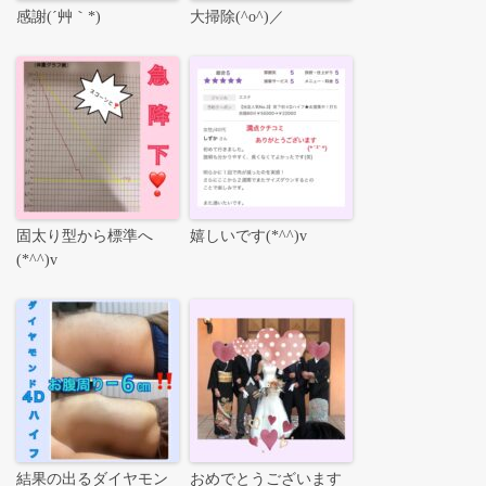
感謝(´艸｀*)
大掃除(^o^)／
固太り型から標準へ
嬉しいです(*^^)v
(*^^)v
結果の出るダイヤモン
おめでとうございます