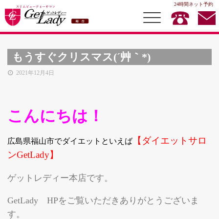
24時間ネット予約
もうすぐクリスマス(´艸｀*)
2021年12月4日
総合TOP
イヤースリムダイエット
こんにちは！
メディセル
ハイブリッドメディセル
【ダイエットサロ
広島県福山市でダイエットといえば
ビューティメニュー
ンGetLady】
お得情報
ゲットレディー本店です。
スクール
GetLady HPをご覧いただきありがとうございま
耳つぼダイエットスクール
す。
GKスクール