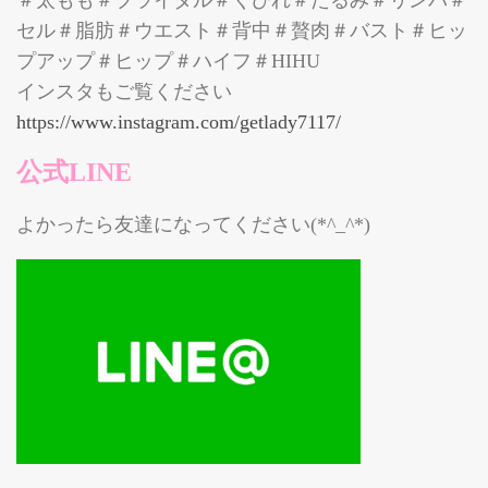
＃太もも＃ブライダル＃くびれ＃たるみ＃リンパ＃
セル＃脂肪＃ウエスト＃背中＃贅肉＃バスト＃ヒッ
プアップ＃ヒップ＃ハイフ＃HIHU
インスタもご覧ください
https://www.instagram.com/getlady7117/
公式LINE
よかったら友達になってください(*^_^*)