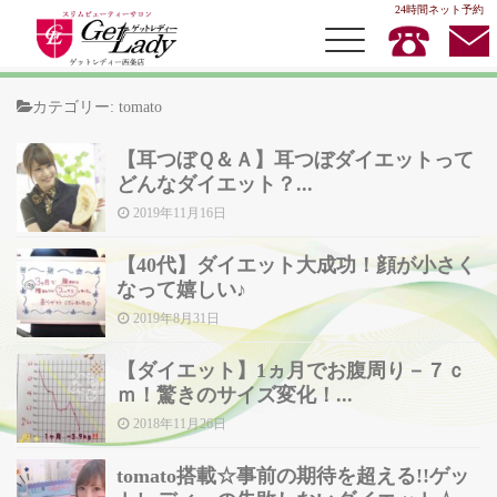
24時間ネット予約
カテゴリー:
tomato
【耳つぼＱ＆Ａ】耳つぼダイエットって
TOP
どんなダイエット？...
2019年11月16日
MENU
店内キャンペーン
【40代】ダイエット大成功！顔が小さく
なって嬉しい♪
スタッフ紹介
2019年8月31日
お客様の声
【ダイエット】1ヵ月でお腹周り－７ｃ
ｍ！驚きのサイズ変化！...
2018年11月26日
tomato搭載☆事前の期待を超える!!ゲッ